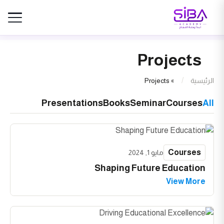
Projects
الرئيسية
»
Projects
Presentations
Books
Seminar
Courses
All
Courses
مايو 1, 2024
Shaping Future Education
View More